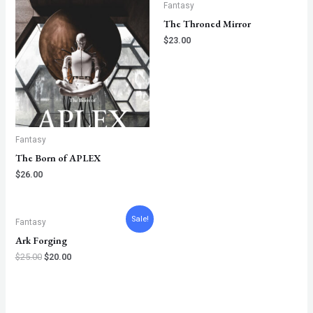
Fantasy
The Throned Mirror
$
23.00
Fantasy
The Born of APLEX
$
26.00
Original
Current
Sale!
Fantasy
price
price
was:
is:
Ark Forging
$25.00.
$20.00.
$
25.00
$
20.00