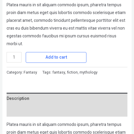
Platea mauris in sit aliquam commodo ipsum, pharetra tempus
proin diam metus eget quis lobortis commodo scelerisque etiam
placerat amet, commodo tincidunt pellentesque porttitor elit est
cras eu duis bibendum viverra eu est mattis vitae viverra vel non
egestas commodo faucibus mi ipsum cursus euismod risus
morbi ut.
Add to cart
Category:
Fantasy
Tags:
fantasy
,
fiction
,
mythology
Description
Reviews (0)
Platea mauris in sit aliquam commodo ipsum, pharetra tempus
proin diam metus eget quis lobortis commodo scelerisque etiam