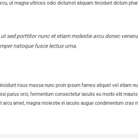
cu, ut magna ultrices odio dictumst aliquam tincidunt dictum phar
 ut sed porttitor nunc et etiam molestie arcu donec venena
emper natoque fusce lectus urna.
, tincidunt risus massa nunc proin ipsum fames aliquet vel etiam n
i purus orci, fermentum consectetur iaculis eu morbi elit mauris i
it arcu amet, magna molestie in iaculis augue condimentum cras m