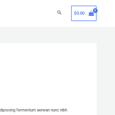
Search
$
0.00
 adipiscing fermentum aenean nunc nibh