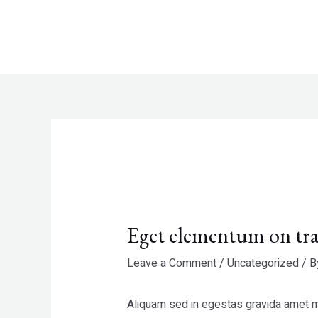
Skip
Post
to
navigation
content
Eget elementum on tra
Leave a Comment
/
Uncategorized
/ 
Aliquam sed in egestas gravida amet ma