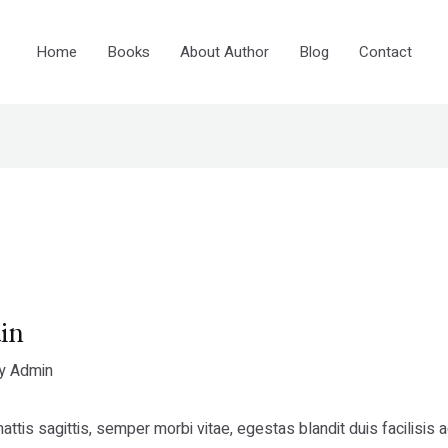
Home
Books
About Author
Blog
Contact
in
By
Admin
ttis sagittis, semper morbi vitae, egestas blandit duis facilisis