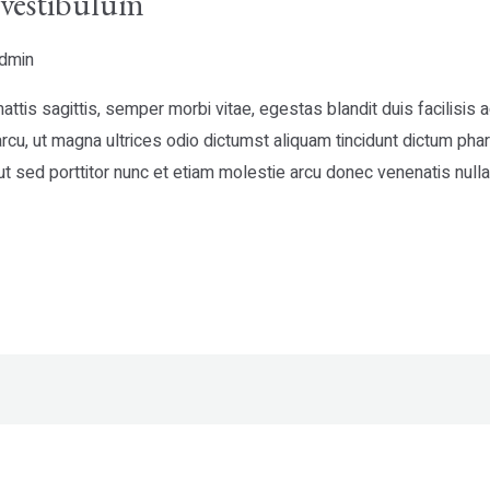
a vestibulum
dmin
ttis sagittis, semper morbi vitae, egestas blandit duis facilisis
cu, ut magna ultrices odio dictumst aliquam tincidunt dictum phar
t sed porttitor nunc et etiam molestie arcu donec venenatis nulla