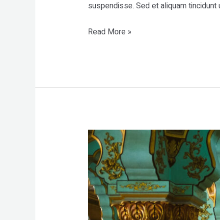
suspendisse. Sed et aliquam tincidunt u
Read More »
Visit
sagittis
malesuada
vestibulum