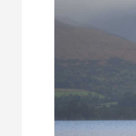
justo
morbi
wild