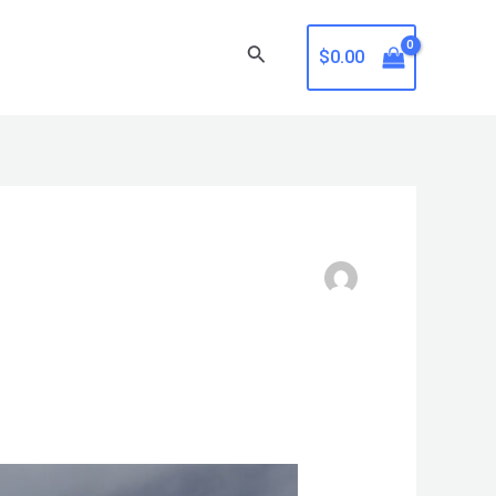
Search
$
0.00